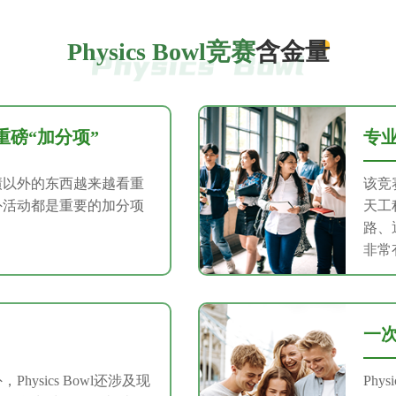
Physics Bowl竞赛
含金量
重磅“加分项”
专
绩以外的东西越来越看重
该竞
外活动都是重要的加分项
天工
路、
非常
一
ysics Bowl还涉及现
Phy