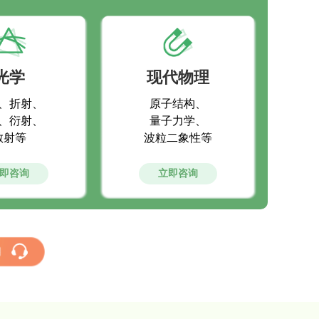
光学
现代物理
、折射、
原子结构、
、衍射、
量子力学、
散射等
波粒二象性等
即咨询
立即咨询
用