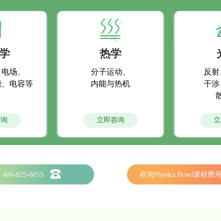
学
热学
、电场、
分子运动、
反射
能、电容等
内能与热机
干涉
咨询
立即咨询
立
400-825-6055
咨询Physics Bowl课程费