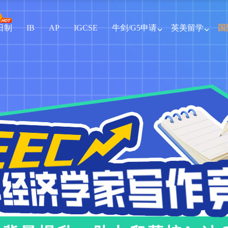
全日制
IB
AP
IGCSE
牛剑/G5申请
英美留学
国