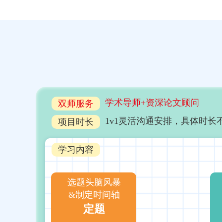
学术导师+资深论文顾问
双师服务
1v1灵活沟通安排，具体时
项目时长
学习内容
选题头脑风暴
&制定时间轴
定题